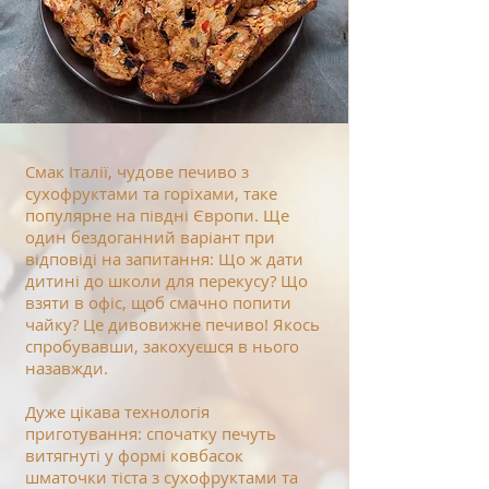
Смак Італії, чудове печиво з
сухофруктами та горіхами, таке
популярне на півдні Європи. Ще
один бездоганний варіант при
відповіді на запитання: Що ж дати
дитині до школи для перекусу? Що
взяти в офіс, щоб смачно попити
чайку? Це дивовижне печиво! Якось
спробувавши, закохуєшся в нього
назавжди.
Дуже цікава технологія
приготування: спочатку печуть
витягнуті у формі ковбасок
шматочки тіста з сухофруктами та