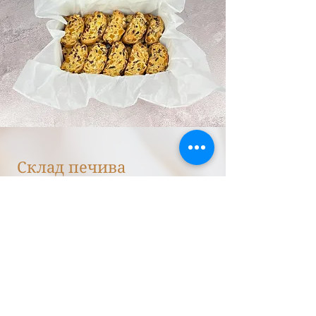
Склад печива
Борошно пшеничне, яйця курячі,
вершкове масло, цукор, сіль,
сухофрукти та горіхи.