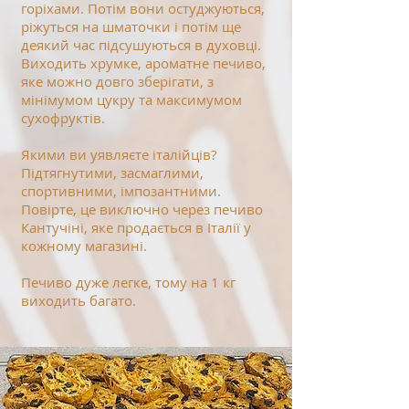
горіхами. Потім вони остуджуються,
ріжуться на шматочки і потім ще
деякий час підсушуються в духовці.
Виходить хрумке, ароматне печиво,
яке можно довго зберігати, з
мінімумом цукру та максимумом
сухофруктів.
Якими ви уявляєте італійців?
Підтягнутими, засмаглими,
спортивними, імпозантними.
Повірте, це виключно через печиво
Кантучіні, яке продається в Італії у
кожному магазині.
Печиво дуже легке, тому на 1 кг
виходить багато.