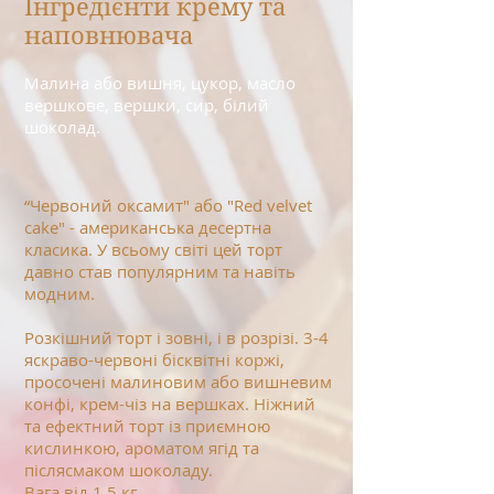
Інгредієнти крему та
наповнювача
Малина або вишня, цукор, масло
вершкове, вершки, сир, білий
шоколад.
“Червоний оксамит" або "Red velvet
cake" - американська десертна
класика. У всьому світі цей торт
давно став популярним та навіть
модним.
Розкішний торт і зовні, і в розрізі. 3-4
яскраво-червоні бісквітні коржі,
просочені малиновим або вишневим
конфі, крем-чіз на вершках. Ніжний
та ефектний торт із приємною
кислинкою, ароматом ягід та
післясмаком шоколаду.
Вага від 1,5 кг