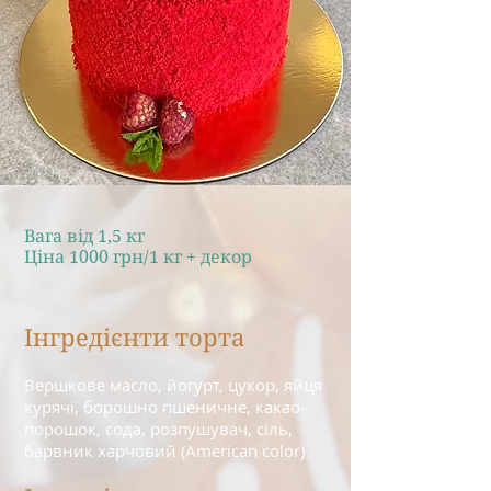
Вага від 1,5 кг
Ціна 1000 грн/1 кг + декор
Інгредієнти торта
Вершкове масло, йогурт, цукор, яйця
курячі, борошно пшеничне, какао-
порошок, сода, розпушувач, сіль,
барвник харчовий (American color)