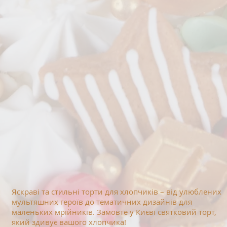
Яскраві та стильні торти для хлопчиків – від улюблених
мультяшних героїв до тематичних дизайнів для
маленьких мрійників. Замовте у Києві святковий торт,
який здивує вашого хлопчика!