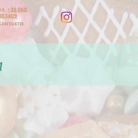
ел.
+38 068
083409
Контакти
м