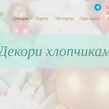
Т
5
О
Декори
Торти
НЕторти
Про мене
Декори хлопчика